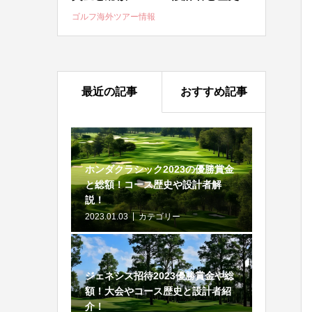
ゴルフ海外ツアー情報
最近の記事
おすすめ記事
ホンダクラシック2023の優勝賞金
と総額！コース歴史や設計者解
説！
2023.01.03
カテゴリー
ジェネシス招待2023優勝賞金や総
額！大会やコース歴史と設計者紹
介！