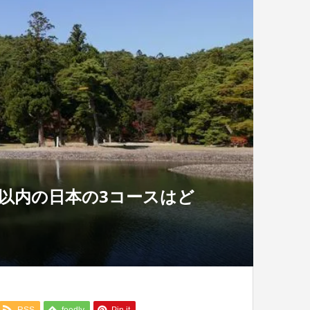
位以内の日本の3コースはど
RSS
feedly
Pin it