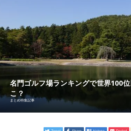
名門ゴルフ場ランキングで世界100
こ？
まとめ特集記事
Tweet
Share
Hatena
Pocket