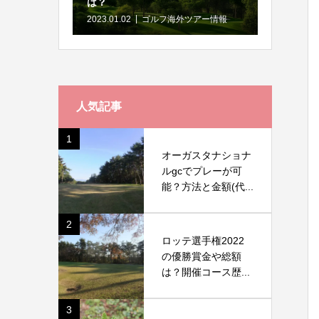
は？
2023.01.02
ゴルフ海外ツアー情報
人気記事
1
オーガスタナショナ
ルgcでプレーが可
能？方法と金額(代...
2
ロッテ選手権2022
の優勝賞金や総額
は？開催コース歴...
3