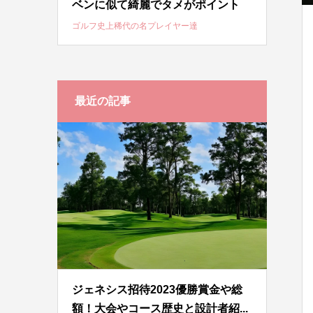
ベンに似て綺麗でタメがポイント
ゴルフ史上稀代の名プレイヤー達
最近の記事
ジェネシス招待2023優勝賞金や総
額！大会やコース歴史と設計者紹...