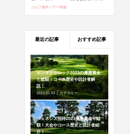
ゴルフ海外ツアー情報
最近の記事
おすすめ記事
ホンダクラシック2023の優勝賞金
と総額！コース歴史や設計者解
説！
2023.01.03
カテゴリー
ジェネシス招待2023優勝賞金や総
額！大会やコース歴史と設計者紹
介！