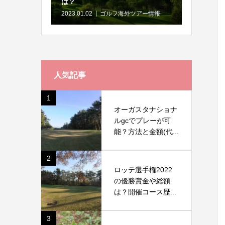
は？
2023.01.02
ゴルフ海外ツアー情報
人気記事
1
オーガスタナショナ
ルgcでプレーが可
能？方法と金額(代...
2
ロッテ選手権2022
の優勝賞金や総額
は？開催コース歴...
3