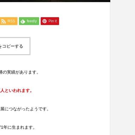
RSS
feedly
Pin it
をコピーする
勝の実績があります。
巨人といわれます。
発展につながったようです。
71年に生まれます。