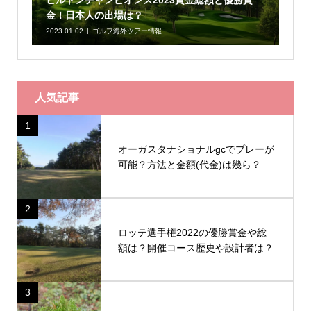
金！日本人の出場は？
2023.01.02
ゴルフ海外ツアー情報
人気記事
1
オーガスタナショナルgcでプレーが
可能？方法と金額(代金)は幾ら？
2
ロッテ選手権2022の優勝賞金や総
額は？開催コース歴史や設計者は？
3