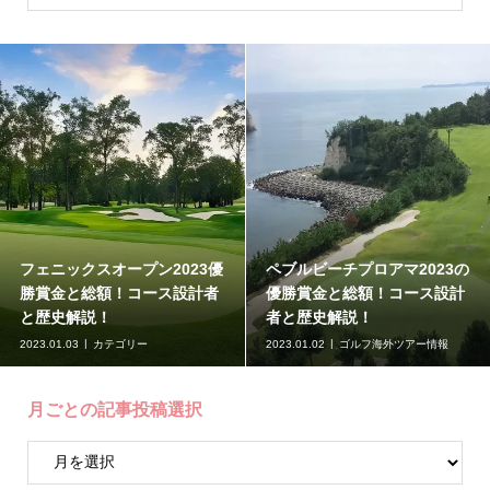
フェニックスオープン2023優
ペブルビーチプロアマ2023の
勝賞金と総額！コース設計者
優勝賞金と総額！コース設計
と歴史解説！
者と歴史解説！
2023.01.03
カテゴリー
2023.01.02
ゴルフ海外ツアー情報
月ごとの記事投稿選択